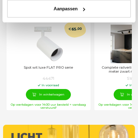
Alle producten uit deze serie
Aanpassen
€
65
,00
Spot wit luxe FLAT PRO serie
Complete railverlich
meter zwart met
44471
SW10
In voorraad
In vo
In winkelwagen
In win
Op werkdagen voor 14:00 uur besteld = vandaag
Op werkdagen voor 14:00
verstuurd!
verstu
LICHT