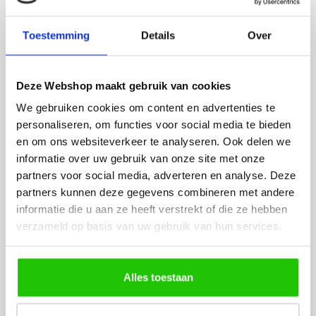
Fijne site waar ik een mooie
Het bestellen, betale
lamp heb uitgekozen en
leveren verliep vlot e
Toestemming
Details
Over
besteld. De volgende dag
volledig naar wens. He
werd deze al bezorgd. Super
artikel is zeer mooi e
netjes en veilig verpakt.
veel sfeer, het is ook
Deze Webshop maakt gebruik van cookies
eenvoudig te plaatsen
We gebruiken cookies om content en advertenties te
personaliseren, om functies voor social media te bieden
en om ons websiteverkeer te analyseren. Ook delen we
informatie over uw gebruik van onze site met onze
partners voor social media, adverteren en analyse. Deze
partners kunnen deze gegevens combineren met andere
informatie die u aan ze heeft verstrekt of die ze hebben
MEER PRODUCTEN
verzameld op basis van uw gebruik van hun services.
UIT DE SERIE
RAILVERLICHTING FLAT
LINE SERIE
Alles toestaan
Alle producten uit deze serie