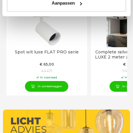
Aanpassen
Spot wit luxe FLAT PRO serie
Complete railverl
LUXE 2 meter zwa
spo
€
65
,00
€
34
44471
SW10
In voorraad
In vo
In winkelwagen
In win
LICHT
ADVIES