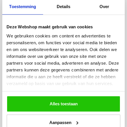
Fijne site waar ik een mooie
Het bestellen, betale
Toestemming
Details
Over
lamp heb uitgekozen en
leveren verliep vlot e
besteld. De volgende dag
volledig naar wens. He
werd deze al bezorgd. Super
artikel is zeer mooi e
Deze Webshop maakt gebruik van cookies
netjes en veilig verpakt.
veel sfeer, het is ook
eenvoudig te plaatsen
We gebruiken cookies om content en advertenties te
personaliseren, om functies voor social media te bieden
en om ons websiteverkeer te analyseren. Ook delen we
informatie over uw gebruik van onze site met onze
partners voor social media, adverteren en analyse. Deze
partners kunnen deze gegevens combineren met andere
informatie die u aan ze heeft verstrekt of die ze hebben
verzameld op basis van uw gebruik van hun services.
MEER PRODUCTEN
UIT DE SERIE OPLAADBAAR
Alles toestaan
Alle producten uit deze serie
Aanpassen