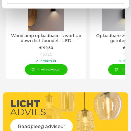
Wandlamp oplaadbaar - zwart up
Oplaadbare zwa
down lichtbundel - LED
geïntegr
geïntegreered - dimbaar
€
99
,50
€
59
45325
452
In voorraad
In vo
In winkelwagen
In win
LICHT
ADVIES
Raadpleeg adviseur