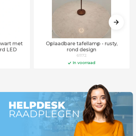
zwart met
Oplaadbare tafellamp - rusty,
erd LED
rond design
61172
In voorraad
gen
In winkelwagen
dagen
Levertijd 6 - 12 werkdagen
HELPDESK
RAADPLEGEN