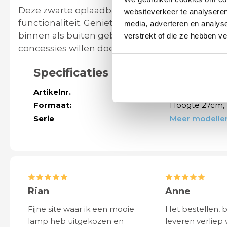
Deze zwarte oplaadbare tafellamp met hoekig des
websiteverkeer te analyseren
functionaliteit. Geniet van draadloze vrijheid, s
media, adverteren en analys
binnen als buiten gebruikt kan worden. Ideaal
verstrekt of die ze hebben v
concessies willen doen op het gebied van kwal
Specificaties
Artikelnr.
61169
Formaat:
Hoogte 27cm, 
Serie
Meer modellen
Rian
Anne
Fijne site waar ik een mooie
Het bestellen, 
lamp heb uitgekozen en
leveren verliep 