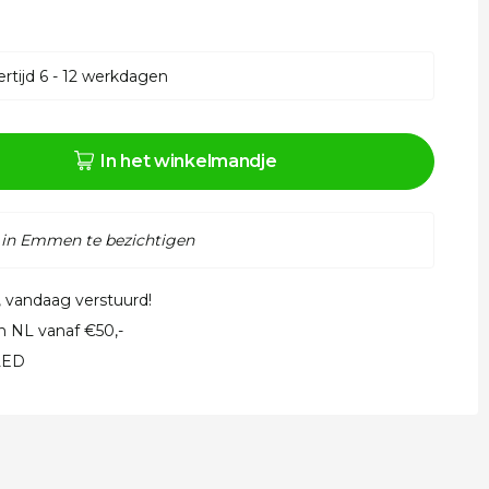
rtijd 6 - 12 werkdagen
In het winkelmandje
 in Emmen te bezichtigen
, vandaag verstuurd!
in NL vanaf €50,-
 LED