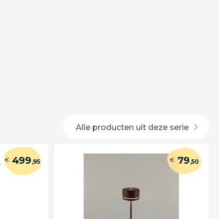
Alle producten uit deze serie
499
79
€
€
,95
,50