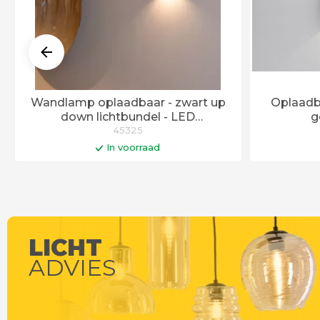
Wandlamp oplaadbaar - zwart up
Oplaadb
down lichtbundel - LED
g
geïntegreered - dimbaar
45325
In voorraad
In winkelwagen
Levertijd 6 - 12 werkdagen
LICHT
ADVIES