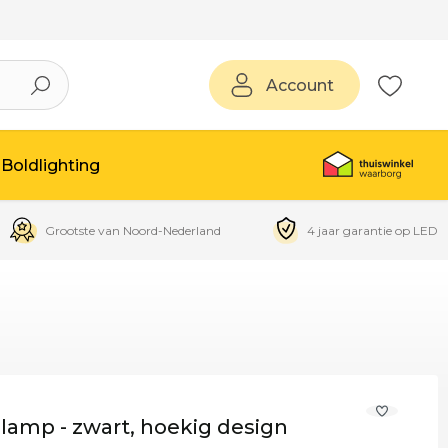
Account
Boldlighting
Grootste van Noord-Nederland
4 jaar garantie op LED
lamp - zwart, hoekig design