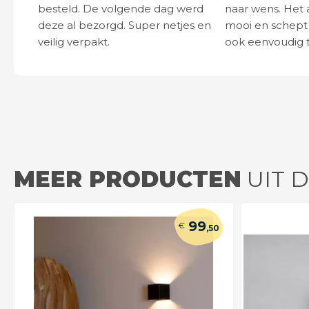
besteld. De volgende dag werd
naar wens. Het a
deze al bezorgd. Super netjes en
mooi en schept v
veilig verpakt.
ook eenvoudig t
MEER PRODUCTEN
UIT 
99
€
,50