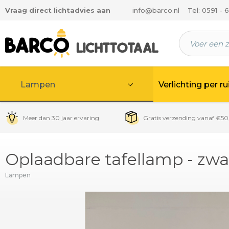
Vraag direct lichtadvies aan
info@barco.nl
Tel: 0591 - 
 hoofdinhoud
Lampen
Verlichting per r
Meer dan 30 jaar ervaring
Gratis verzending vanaf €50
Oplaadbare tafellamp - zwa
Lampen