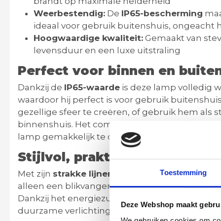
brandt op maximale helderheid
Weerbestendig:
De
IP65-bescherming
maak
ideaal voor gebruik buitenshuis, ongeacht 
Hoogwaardige kwaliteit:
Gemaakt van ste
levensduur en een luxe uitstraling
Perfect voor binnen en buite
Dankzij de
IP65-waarde
is deze lamp volledig 
waardoor hij perfect is voor gebruik buitenshu
gezellige sfeer te creëren, of gebruik hem als s
binnenshuis. Het compacte formaat en het mo
lamp gemakkelijk te combineren is met elke inr
Stijlvol, praktisch en duurza
Toestemming
Met zijn
strakke lijnen
en
eigentijdse uitstrali
alleen een blikvanger, maar ook een functionel
Dankzij het energiezuinige ontwerp en de hoo
Deze Webshop maakt gebrui
duurzame verlichtingsoplossing die jarenlang
We gebruiken cookies om cont