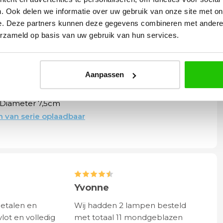
ign is dé combinatie van stijl, kwaliteit en
. Ook delen we informatie over uw gebruik van onze site met on
feervolle verlichting en een lamp die zowel
e. Deze partners kunnen deze gegevens combineren met andere i
 voor liefhebbers van modern design die geen
erzameld op basis van uw gebruik van hun services.
iteit en duurzaamheid.
Aanpassen
Diameter 7,5cm
 van serie oplaadbaar
Yvonne
betalen en
Wij hadden 2 lampen besteld
vlot en volledig
met totaal 11 mondgeblazen