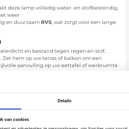
t deze lamp volledig water- en stofbestendig,
het weer
vig en duurzaam
RVS
, wat zorgt voor een lange
n
waterdicht en bestand tegen regen en stof,
is. Zet hem op uw terras of balkon om een
tijlvolle aanvulling op uw eettafel of werkruimte
derne, hoekige ontwerp zorgen ervoor dat deze
ichting.
am
Details
ng
is deze zwarte oplaadbare tafellamp niet
e toevoeging aan uw interieur of buitenruimte.
gwaardige materialen geniet u van een
k van cookies
 meegaat.
ent en advertenties te personaliseren, om functies voor social