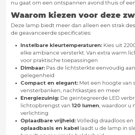
nu gaat om een ontspannen avond thuis of een
Waarom kiezen voor deze zwa
Deze lamp biedt meer dan alleen een strak des
de geavanceerde specificaties:
Instelbare kleurtemperaturen:
Kies uit 220
elke ambiance versterkt. Van extra warm lich
voor praktische toepassingen
Dimbaar:
Pas de lichtsterkte eenvoudig aan
gelegenheid
Compact en elegant:
Met een hoogte van 
vensterbanken, nachtkastjes en meer
Energiezuinig:
De geïntegreerde LED verbr
lichtopbrengst van
120 lumen
, waardoor u
verlichting
Oplaadbare vrijheid:
Volledig draadloos en
oplaadbasis en kabel
laadt u de lamp in s