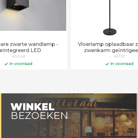
are zwarte wandlamp -
Vloerlamp oplaadbaar 
eïntegreerd LED
zwenkarm geïntrige
45248
45132
In voorraad
In voorraad
In winkelwagen
In winkelwa
Levertijd 6 - 12 werk
WINKEL
BEZOEKEN