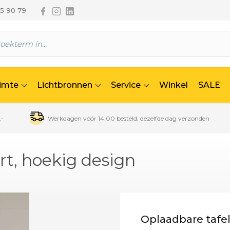
Volg ons via Facebook
Volg ons via Instagram
Volg ons via Linkedin
65 90 79
uimte
Lichtbronnen
Service
Winkel
SALE
,-
Werkdagen vóór 14:00 besteld, dezelfde dag verzonden
rt, hoekig design
Oplaadbare tafel