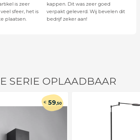
rtikel is zeer
kappen. Dit was zeer goed
eel sfeer, het is
verpakt geleverd. Wij bevelen dit
e plaatsen.
bedrijf zeker aan!
DE SERIE OPLAADBAAR
59
€
,50