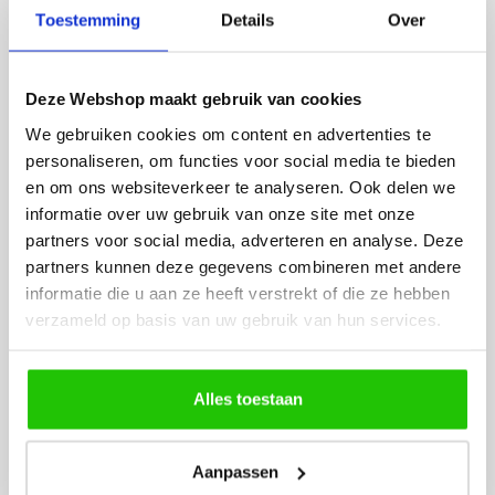
Fijne site waar ik een mooie
Het bestellen, betale
Toestemming
Details
Over
lamp heb uitgekozen en
leveren verliep vlot e
besteld. De volgende dag
volledig naar wens. He
werd deze al bezorgd. Super
artikel is zeer mooi e
Deze Webshop maakt gebruik van cookies
netjes en veilig verpakt.
veel sfeer, het is ook
We gebruiken cookies om content en advertenties te
eenvoudig te plaatsen
personaliseren, om functies voor social media te bieden
en om ons websiteverkeer te analyseren. Ook delen we
informatie over uw gebruik van onze site met onze
partners voor social media, adverteren en analyse. Deze
partners kunnen deze gegevens combineren met andere
informatie die u aan ze heeft verstrekt of die ze hebben
verzameld op basis van uw gebruik van hun services.
MEER PRODUCTEN
UIT DE SERIE OPLAADBAAR
Alles toestaan
Alle producten uit deze serie
Aanpassen
€
99
,50