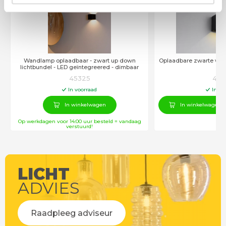
Wandlamp oplaadbaar - zwart up down
Oplaadbare zwarte wan
lichtbundel - LED geïntegreered - dimbaar
LE
45325
452
In voorraad
In vo
In winkelwagen
In winkelwagen
Op werkdagen voor 14:00 uur besteld = vandaag
verstuurd!
LICHT
ADVIES
Raadpleeg adviseur