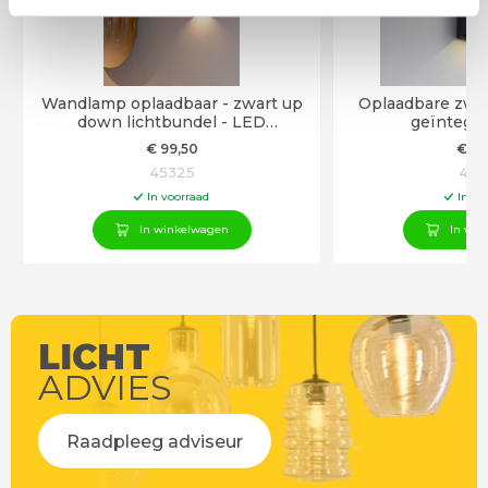
Wandlamp oplaadbaar - zwart up
Oplaadbare zwa
down lichtbundel - LED
geïntegr
geïntegreered - dimbaar
€
99
,50
€
59
45325
452
In voorraad
In vo
In winkelwagen
In win
LICHT
ADVIES
Raadpleeg adviseur