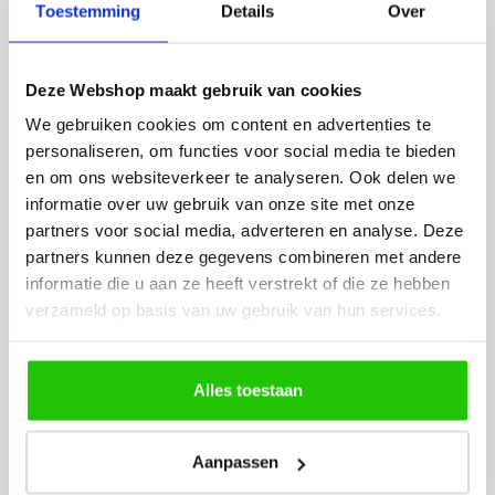
lamp heb uitgekozen en
leveren verliep vlot e
Toestemming
Details
Over
besteld. De volgende dag
volledig naar wens. He
werd deze al bezorgd. Super
artikel is zeer mooi e
netjes en veilig verpakt.
veel sfeer, het is ook
Deze Webshop maakt gebruik van cookies
eenvoudig te plaatsen
We gebruiken cookies om content en advertenties te
personaliseren, om functies voor social media te bieden
en om ons websiteverkeer te analyseren. Ook delen we
informatie over uw gebruik van onze site met onze
partners voor social media, adverteren en analyse. Deze
partners kunnen deze gegevens combineren met andere
informatie die u aan ze heeft verstrekt of die ze hebben
MEER PRODUCTEN
verzameld op basis van uw gebruik van hun services.
UIT DE SERIE OPLAADBAAR
Alle producten uit deze serie
Alles toestaan
Aanpassen