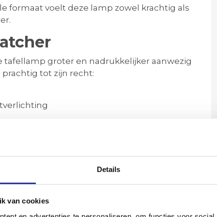
e formaat voelt deze lamp zowel krachtig als
er.
catcher
e tafellamp groter en nadrukkelijker aanwezig
rachtig tot zijn recht:
verlichting
e, Japandi, bohemian en moderne interieurs.
in gebruik
Details
or u zelf de gewenste lichtbron kunt kiezen. Zo
k van cookies
eit. Combineer de lamp met een dimbare
iliteit in sfeer.
ent en advertenties te personaliseren, om functies voor social