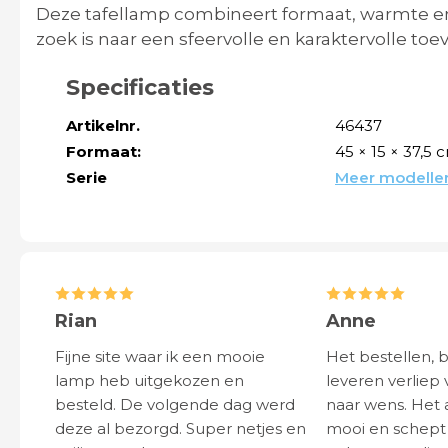
Deze tafellamp combineert formaat, warmte en 
zoek is naar een sfeervolle en karaktervolle toe
Specificaties
Artikelnr.
46437
Formaat:
45 × 15 × 37,5 c
Serie
Meer modellen 
Rian
Anne
Fijne site waar ik een mooie
Het bestellen, 
lamp heb uitgekozen en
leveren verliep 
besteld. De volgende dag werd
naar wens. Het a
deze al bezorgd. Super netjes en
mooi en schept v