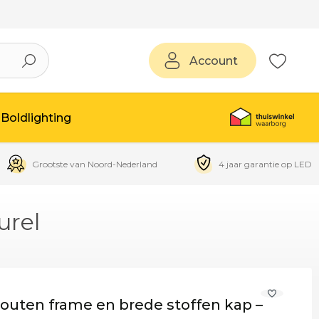
Account
Boldlighting
Grootste van Noord-Nederland
4 jaar garantie op LED
urel
outen frame en brede stoffen kap –