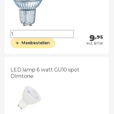
9
,95
Meebestellen
Incl. BTW
LED lamp 6 watt GU10 spot
DImtone