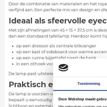
Door de combinatie van materialen en het royal
verfijnd aan. Een perfecte mix van design en sfe
Ideaal als sfeervolle eye
Met zijn afmetingen van
45 × 15 × 37,5 cm
is dez
dan een standaard tafellamp. Hierdoor komt hij p
op een dressoir als centrale blikvanger
op een kast of sideboard voor warme accent
op een ruime bijzettafel naast de bank
in een zithoek voor extra sfeer en diepte
De lamp past uitstekend binnen Scandinavisch
Praktisch en eenvoudig 
Toestemming
De lamp is voorzien van een
E27 fitting
, waardo
Deze Webshop maakt gebrui
bepaalt u eenvoudig de lichtkleur en intensit
lichtbron en externe dimmer voor maximale flexib
We gebruiken cookies om cont