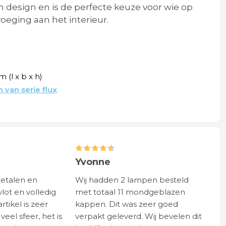
design en is de perfecte keuze voor wie op
voeging aan het interieur.
m (l x b x h)
van serie flux
Yvonne
betalen en
Wij hadden 2 lampen besteld
vlot en volledig
met totaal 11 mondgeblazen
rtikel is zeer
kappen. Dit was zeer goed
eel sfeer, het is
verpakt geleverd. Wij bevelen dit