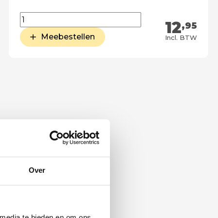
12
,95
Meebestellen
Incl. BTW
Over
 media te bieden en om ons