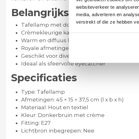
websiteverkeer te analyseren
Belangrijkste kenmerke
media, adverteren en analys
verstrekt of die ze hebben v
Tafellamp met donker houten frame en br
Crèmekleurige kap met touwstructuur
Warm en diffuus lichtbeeld
Royale afmetingen voor extra impact
Geschikt voor diverse interieurstijlen
Ideaal als sfeervolle eyecatcher
Specificaties
Type:
Tafellamp
Afmetingen:
45 × 15 × 37,5 cm (l x b x h)
Materiaal:
Hout en textiel
Kleur:
Donkerbruin met crème
Fitting: E27
Lichtbron inbegrepen: Nee