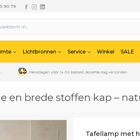
Volg ons via Facebook
Volg ons via Instagram
Volg ons via Linkedin
65 90 79
uimte
Lichtbronnen
Service
Winkel
SALE
,-
Werkdagen vóór 14:00 besteld, dezelfde dag verzonden
 en brede stoffen kap – nat
Tafellamp met h