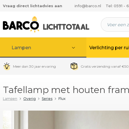
Vraag direct lichtadvies aan
info@barco.nl
Tel: 0591 - 
 hoofdinhoud
Lampen
Verlichting per r
Meer dan 30 jaar ervaring
Gratis verzending vanaf €50
Tafellamp met houten frame
Lampen
Overig
Series
Flux