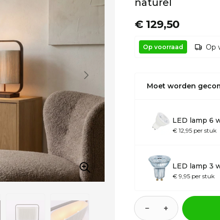
naturel
€ 129,50
Op 
Op voorraad
Moet worden geco
LED lamp 6 
€ 12,95 per stuk
LED lamp 3 w
€ 9,95 per stuk
−
+