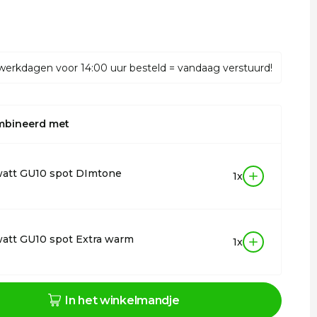
werkdagen voor 14:00 uur besteld = vandaag verstuurd!
mbineerd met
watt GU10 spot DImtone
1x
att GU10 spot Extra warm
1x
In het winkelmandje