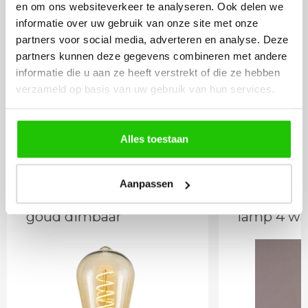
en om ons websiteverkeer te analyseren. Ook delen we
informatie over uw gebruik van onze site met onze
partners voor social media, adverteren en analyse. Deze
partners kunnen deze gegevens combineren met andere
27
,50
informatie die u aan ze heeft verstrekt of die ze hebben
Incl. BTW
verzameld op basis van uw gebruik van hun services.
Meebestellen
Alles toestaan
Aanpassen
LED lamp 4 watt E27
Dimbare 
goud dimbaar
lamp 4 wa