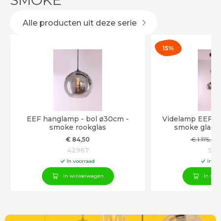
SMOKE
Alle producten uit deze serie
15%
EEF hanglamp - bol ø30cm -
Videlamp EEF - 9 
smoke rookglas
smoke glas 
€
84
,50
€
1.175
,00
42967
502
In voorraad
In vo
In winkelwagen
In win