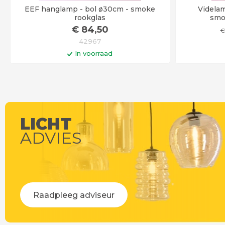
EEF hanglamp - bol ø30cm - smoke
Videlam
rookglas
smo
€
84
,50
42967
In voorraad
In winkelwagen
Op werkdagen voor 14:00 uur besteld =
vandaag verstuurd!
LICHT
ADVIES
Raadpleeg adviseur