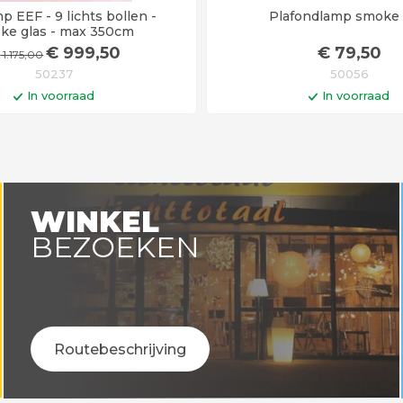
p EEF - 9 lichts bollen -
Plafondlamp smoke 
ke glas - max 350cm
€
999
,50
€
79
,50
€
1.175
,00
50237
50056
In voorraad
In voorraad
In winkelwagen
In winkelwa
Op werkdagen voor 14:00 uu
vandaag verstuurd
WINKEL
BEZOEKEN
Routebeschrijving