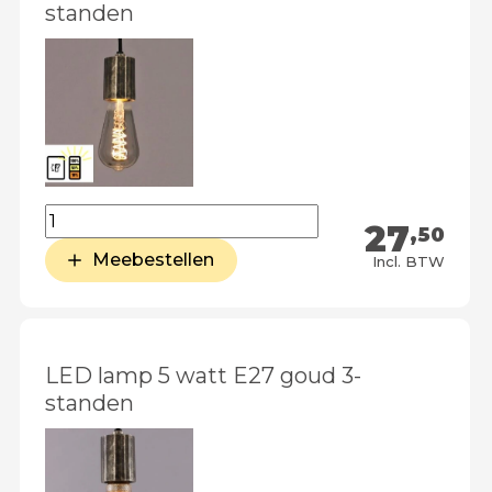
standen
27
,50
Meebestellen
Incl. BTW
LED lamp 5 watt E27 goud 3-
standen