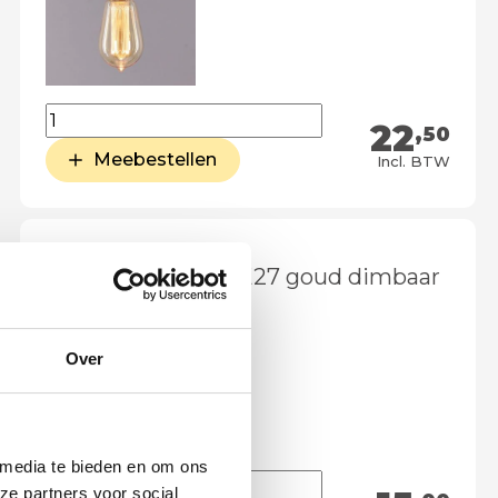
22
,50
Meebestellen
Incl. BTW
LED lamp 4 watt E27 goud dimbaar
Over
 media te bieden en om ons
ze partners voor social