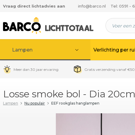
Vraag direct lichtadvies aan
info@barco.nl
Tel: 0591 - 
 hoofdinhoud
Lampen
Verlichting per r
Meer dan 30 jaar ervaring
Gratis verzending vanaf €50
Losse smoke bol - Dia 20c
Lampen
Nu populair
EEF rookglas hanglampen