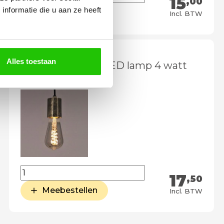
15
,00
nformatie die u aan ze heeft
Meebestellen
Incl. BTW
Alles toestaan
Dimbare smoke LED lamp 4 watt
E27
17
,50
Meebestellen
Incl. BTW