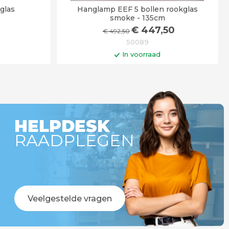
glas
Hanglamp EEF 5 bollen rookglas
smoke - 135cm
€
447
,50
€
492
,50
50089
In voorraad
gen
In winkelwagen
r besteld =
Op werkdagen voor 14:00 uur besteld =
!
vandaag verstuurd!
HELPDESK
RAADPLEGEN
Veelgestelde vragen