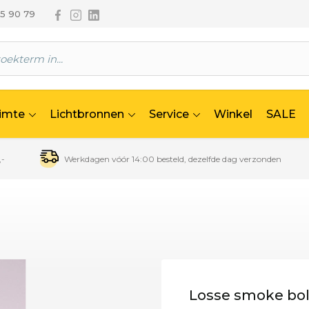
Volg ons via Facebook
Volg ons via Instagram
Volg ons via Linkedin
65 90 79
uimte
Lichtbronnen
Service
Winkel
SALE
,-
Werkdagen vóór 14:00 besteld, dezelfde dag verzonden
m
Losse smoke bol