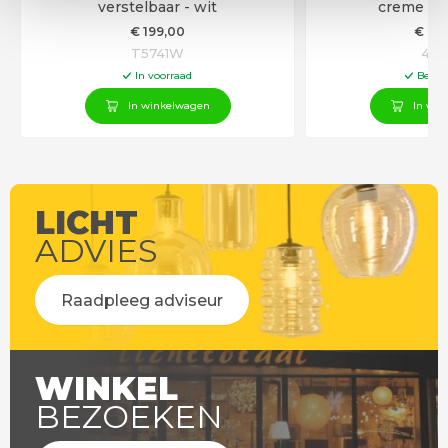
verstelbaar - wit
creme - t
€
199
,00
€
25
T5741W
458
In voorraad
Besch
In winkelwagen
In win
LICHT
ADVIES
Raadpleeg adviseur
WINKEL
BEZOEKEN