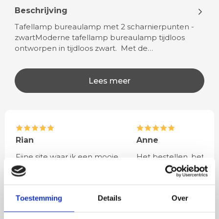
Beschrijving
Tafellamp bureaulamp met 2 scharnierpunten -
zwartModerne tafellamp bureaulamp tijdloos
ontworpen in tijdloos zwart. Met de…
Lees meer
Rian
Anne
Fijne site waar ik een mooie
Het bestellen, betale
lamp heb uitgekozen en
leveren verliep vlot e
besteld. De volgende dag
volledig naar wens. He
werd deze al bezorgd. Super
artikel is zeer mooi e
Toestemming
Details
Over
netjes en veilig verpakt.
veel sfeer, het is ook
eenvoudig te plaatsen