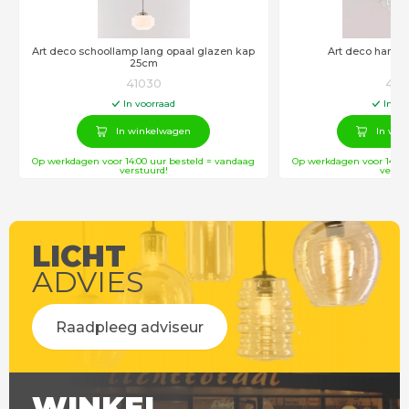
Art deco schoollamp lang opaal glazen kap
Art deco hangl
25cm
41030
418
In voorraad
In vo
In winkelwagen
In win
Op werkdagen voor 14:00 uur besteld = vandaag
Op werkdagen voor 14:00
verstuurd!
verstu
LICHT
ADVIES
Raadpleeg adviseur
WINKEL