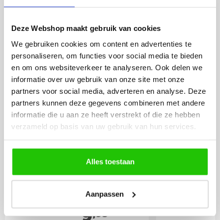
BESTEL
INCLUSIEF
LICHTBRONNEN
Deze Webshop maakt gebruik van cookies
We gebruiken cookies om content en advertenties te
personaliseren, om functies voor social media te bieden
LED lamp 6 watt opaal
LED lamp 
en om ons websiteverkeer te analyseren. Ook delen we
E27
E27
informatie over uw gebruik van onze site met onze
partners voor social media, adverteren en analyse. Deze
partners kunnen deze gegevens combineren met andere
informatie die u aan ze heeft verstrekt of die ze hebben
verzameld op basis van uw gebruik van hun services.
Alles toestaan
Aanpassen
9
,95