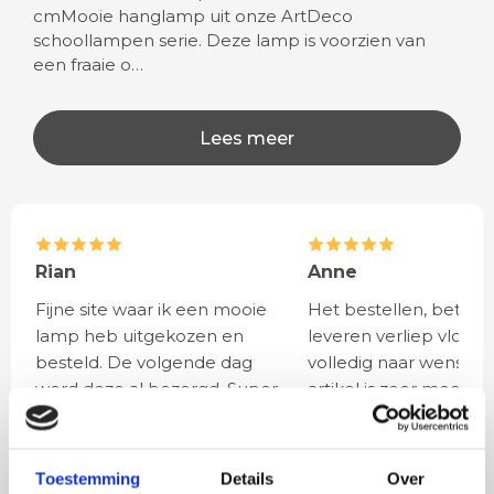
cmMooie hanglamp uit onze ArtDeco
schoollampen serie. Deze lamp is voorzien van
een fraaie o…
Lees meer
Rian
Anne
Fijne site waar ik een mooie
Het bestellen, betale
lamp heb uitgekozen en
leveren verliep vlot e
besteld. De volgende dag
volledig naar wens. He
werd deze al bezorgd. Super
artikel is zeer mooi e
netjes en veilig verpakt.
veel sfeer, het is ook
eenvoudig te plaatsen
Toestemming
Details
Over