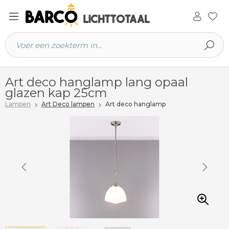
 hoofdinhoud
Art deco hanglamp lang opaal
glazen kap 25cm
Lampen
Art Deco lampen
Art deco hanglamp