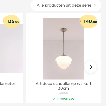
Alle producten uit deze serie
135
140
€
€
,00
,00
iameter
Art deco schoollamp rvs kort
30cm
41856
In voorraad
gen
In winkelwagen