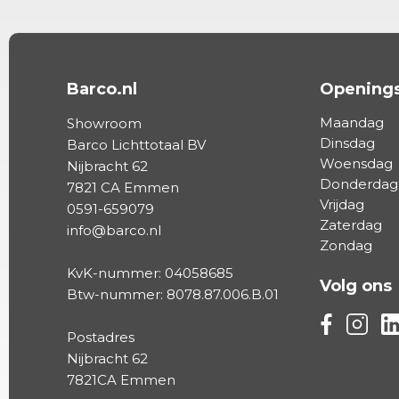
Barco.nl
Openings
Maandag
Showroom
Dinsdag
Barco Lichttotaal BV
Woensdag
Nijbracht 62
Donderdag
7821 CA Emmen
Vrijdag
0591-659079
Zaterdag
info@barco.nl
Zondag
KvK-nummer: 04058685
Volg ons
Btw-nummer: 8078.87.006.B.01
Volg ons vi
Volg on
Vo
Postadres
Nijbracht 62
7821CA Emmen