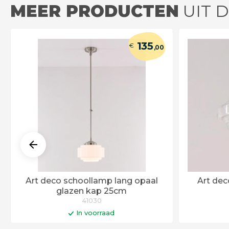
MEER PRODUCTEN
UIT D
135
€
,00
Art deco schoollamp lang opaal
Art de
glazen kap 25cm
41030
In voorraad
In winkelwagen