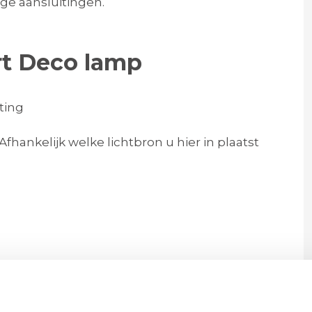
ge aansluitingen.
rt Deco lamp
tting
ankelijk welke lichtbron u hier in plaatst
 cm (incl. glas) | Dia. glas 30 cm
 van serie art-deco