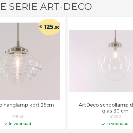
E SERIE ART-DECO
125
€
,00
co hanglamp kort 25cm
ArtDeco schoollamp d
glas 30 cm
41848
41050
In voorraad
In voorraad
In winkelwagen
In winkelwa