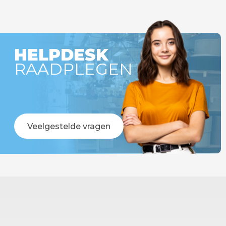
r besteld =
Op werkdagen voor 14:00 uur besteld =
!
vandaag verstuurd!
HELPDESK
RAADPLEGEN
Veelgestelde vragen