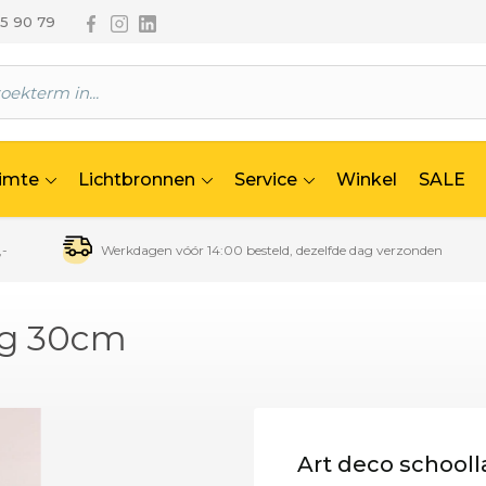
Volg ons via Facebook
Volg ons via Instagram
Volg ons via Linkedin
65 90 79
uimte
Lichtbronnen
Service
Winkel
SALE
,-
Werkdagen vóór 14:00 besteld, dezelfde dag verzonden
ng 30cm
Art deco school