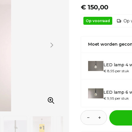
€ 150,00
Op 
Op voorraad
Moet worden geco
LED lamp 4 w
€ 8,95 per stuk
LED lamp 6 w
€ 9,95 per stuk
−
+