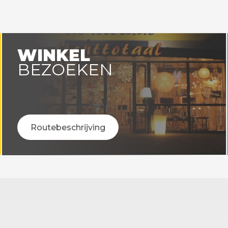
en voor 14:00 uur besteld =
Op werkdagen voor 14:00 uu
vandaag verstuurd!
vandaag verstuurd
WINKEL
BEZOEKEN
Routebeschrijving