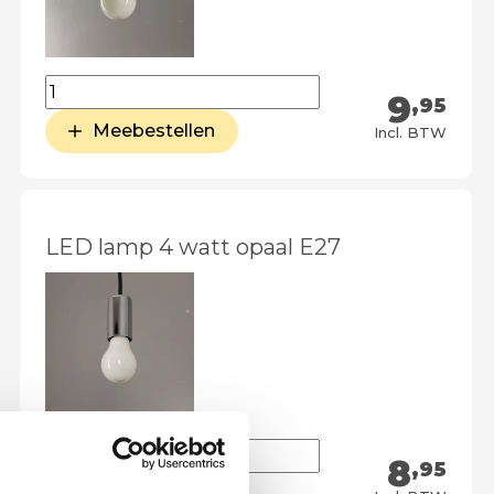
9
,95
Meebestellen
Incl. BTW
LED lamp 4 watt opaal E27
8
,95