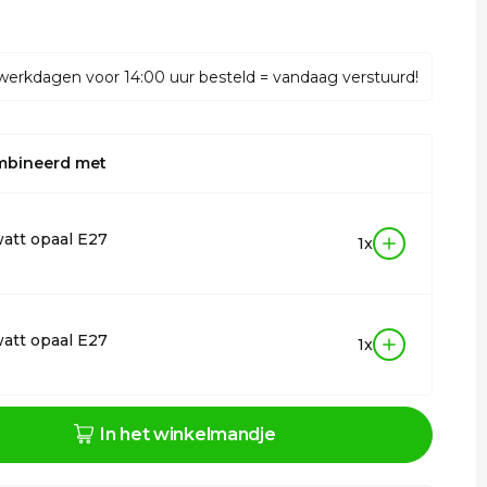
werkdagen voor 14:00 uur besteld = vandaag verstuurd!
mbineerd met
att opaal E27
1x
att opaal E27
1x
In het winkelmandje