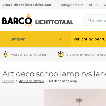
Vraag direct lichtadvies aan
info@barco.nl
Tel: 0591 - 
 hoofdinhoud
Lampen
Verlichting per r
Meer dan 30 jaar ervaring
Gratis verzending vanaf €50
Art deco schoollamp rvs la
Lampen
Art Deco lampen
Art deco hanglamp