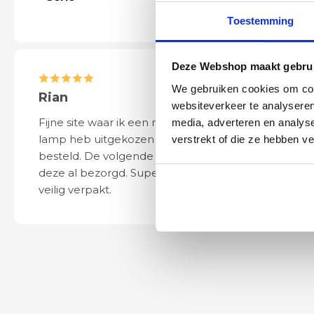
Toestemming
Deze Webshop maakt gebrui
We gebruiken cookies om cont
Rian
Anne
websiteverkeer te analyseren
Fijne site waar ik een mooie
Het bestellen, 
media, adverteren en analys
lamp heb uitgekozen en
leveren verliep 
verstrekt of die ze hebben v
besteld. De volgende dag werd
naar wens. Het a
deze al bezorgd. Super netjes en
mooi en schept v
veilig verpakt.
ook eenvoudig t