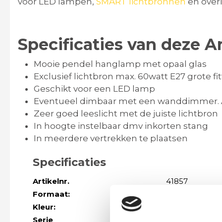
voor LED lampen,
SMART lichtbronnen
en overi
Specificaties van deze A
Mooie pendel hanglamp met opaal glas
Exclusief lichtbron max. 60watt E27 grote fi
Geschikt voor een LED lamp
Eventueel dimbaar met een wanddimmer. Afh
Zeer goed leeslicht met de juiste lichtbron
In hoogte instelbaar dmv inkorten stang
In meerdere vertrekken te plaatsen
Specificaties
Artikelnr.
41857
Formaat:
Hoogte 95 - 133
Kleur:
staal / rvs
, wit
Serie
Meer modellen