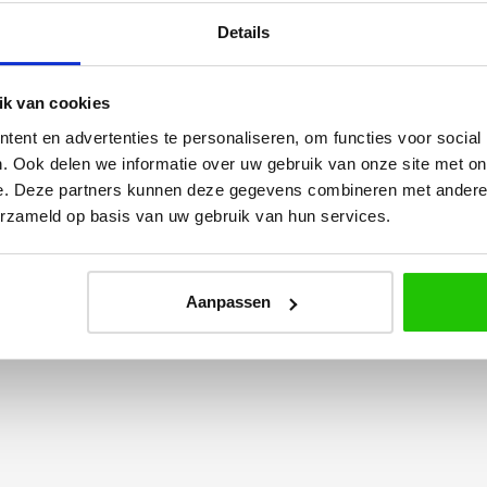
Details
k van cookies
ent en advertenties te personaliseren, om functies voor social
Yvonne
. Ook delen we informatie over uw gebruik van onze site met on
betalen en
Wij hadden 2 lampen besteld
e. Deze partners kunnen deze gegevens combineren met andere i
vlot en volledig
met totaal 11 mondgeblazen
erzameld op basis van uw gebruik van hun services.
rtikel is zeer
kappen. Dit was zeer goed
eel sfeer, het is
verpakt geleverd. Wij bevelen dit
e plaatsen.
bedrijf zeker aan!
Aanpassen