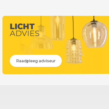
Op werkdagen voor 14:00 uur besteld =
Op werkdag
vandaag verstuurd!
LICHT
ADVIES
Raadpleeg adviseur