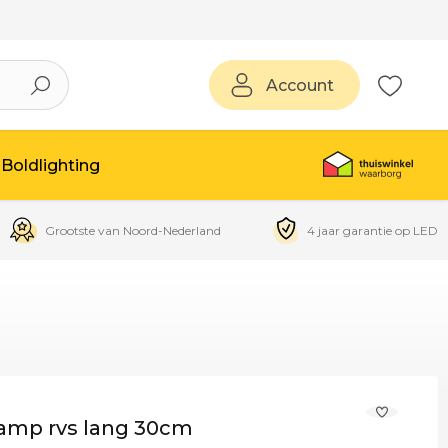
Account
Boldlighting
Grootste van Noord-Nederland
4 jaar garantie op LED
lamp rvs lang 30cm