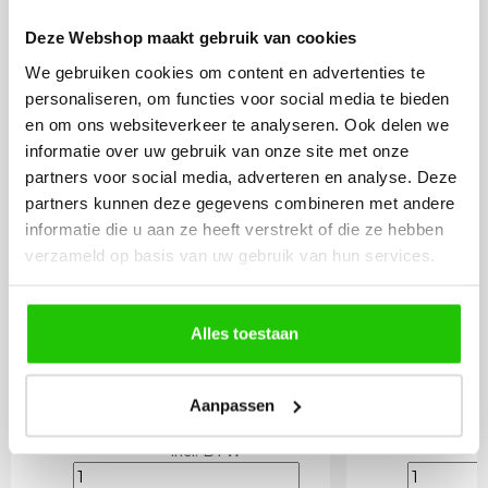
LICHTBRONNEN
Deze Webshop maakt gebruik van cookies
We gebruiken cookies om content en advertenties te
LED lamp 6 watt opaal
LED lamp 
personaliseren, om functies voor social media te bieden
E27
E27
en om ons websiteverkeer te analyseren. Ook delen we
informatie over uw gebruik van onze site met onze
partners voor social media, adverteren en analyse. Deze
partners kunnen deze gegevens combineren met andere
informatie die u aan ze heeft verstrekt of die ze hebben
verzameld op basis van uw gebruik van hun services.
Alles toestaan
Aanpassen
9
,95
Incl. BTW