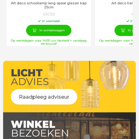
Art deco schoollamp lang opaal glazen kap
Art deco hangl
25cm
41030
418
In voorraad
In vo
In winkelwagen
In win
Op werkdagen voor 14:00 uur besteld = vandaag
Op werkdagen voor 14:00
verstuurd!
verstu
LICHT
ADVIES
Raadpleeg adviseur
WINKEL
BEZOEKEN