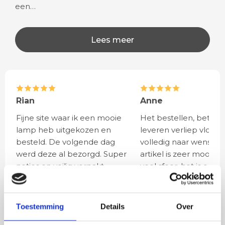
een…
Lees meer
Rian
Anne
Fijne site waar ik een mooie
Het bestellen, betale
lamp heb uitgekozen en
leveren verliep vlot e
besteld. De volgende dag
volledig naar wens. He
werd deze al bezorgd. Super
artikel is zeer mooi e
netjes en veilig verpakt.
veel sfeer, het is ook
eenvoudig te plaatsen
Toestemming
Details
Over
BESTEL
INCLUSIEF