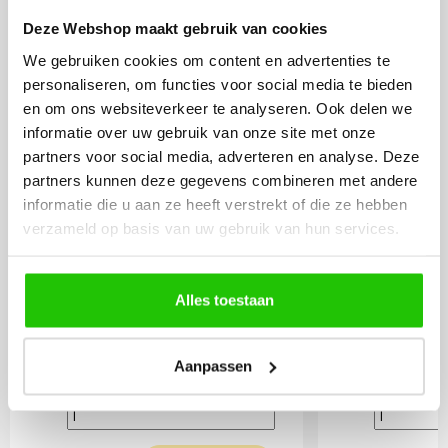
Deze Webshop maakt gebruik van cookies
We gebruiken cookies om content en advertenties te
LED lamp 6 watt opaal
LED lamp 
personaliseren, om functies voor social media te bieden
E27
E27
en om ons websiteverkeer te analyseren. Ook delen we
informatie over uw gebruik van onze site met onze
partners voor social media, adverteren en analyse. Deze
partners kunnen deze gegevens combineren met andere
informatie die u aan ze heeft verstrekt of die ze hebben
verzameld op basis van uw gebruik van hun services.
Alles toestaan
9
Aanpassen
,95
Incl. BTW