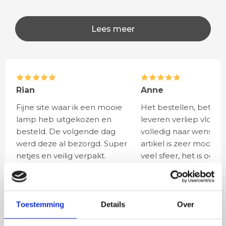
Lees meer
Rian
Anne
Fijne site waar ik een mooie
Het bestellen, betale
lamp heb uitgekozen en
leveren verliep vlot e
besteld. De volgende dag
volledig naar wens. He
werd deze al bezorgd. Super
artikel is zeer mooi e
netjes en veilig verpakt.
veel sfeer, het is ook
eenvoudig te plaatsen
Toestemming
Details
Over
BESTEL
INCLUSIEF
LICHTBRONNEN