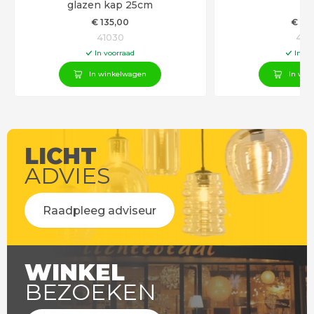
glazen kap 25cm
€
135
,00
€
12
41030
418
In voorraad
In vo
In winkelwagen
In win
LICHT
ADVIES
Raadpleeg adviseur
WINKEL
BEZOEKEN