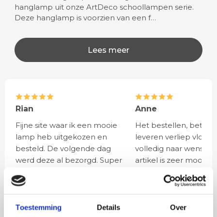
hanglamp uit onze ArtDeco schoollampen serie.
Deze hanglamp is voorzien van een f…
Lees meer
Rian
Anne
Fijne site waar ik een mooie
Het bestellen, betale
lamp heb uitgekozen en
leveren verliep vlot e
besteld. De volgende dag
volledig naar wens. He
werd deze al bezorgd. Super
artikel is zeer mooi e
netjes en veilig verpakt.
veel sfeer, het is ook
eenvoudig te plaatsen
Toestemming
Details
Over