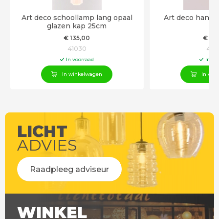
Art deco schoollamp lang opaal
Art deco hangl
glazen kap 25cm
€
135
,00
€
12
41030
418
In voorraad
In vo
In winkelwagen
In win
LICHT
ADVIES
Raadpleeg adviseur
WINKEL