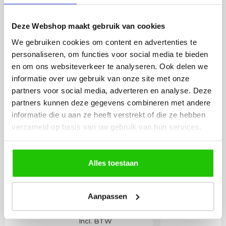
BESTEL
INCLUSIEF
LICHTBRONNEN
Deze Webshop maakt gebruik van cookies
We gebruiken cookies om content en advertenties te
personaliseren, om functies voor social media te bieden
LED lamp 6 watt opaal
LED lamp 
en om ons websiteverkeer te analyseren. Ook delen we
E27
E27
informatie over uw gebruik van onze site met onze
partners voor social media, adverteren en analyse. Deze
partners kunnen deze gegevens combineren met andere
informatie die u aan ze heeft verstrekt of die ze hebben
verzameld op basis van uw gebruik van hun services.
Alles toestaan
Aanpassen
9
,95
Incl. BTW