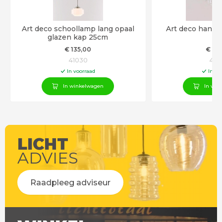
Art deco schoollamp lang opaal
Art deco hangl
glazen kap 25cm
€
135
,00
€
12
41030
418
In voorraad
In vo
In winkelwagen
In win
LICHT
ADVIES
Raadpleeg adviseur