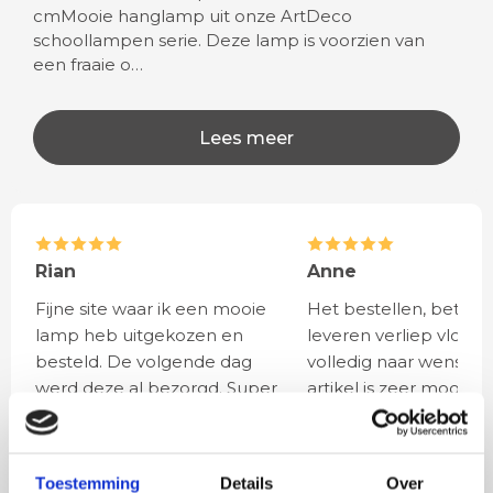
cmMooie hanglamp uit onze ArtDeco
schoollampen serie. Deze lamp is voorzien van
een fraaie o…
Lees meer
Rian
Anne
Fijne site waar ik een mooie
Het bestellen, betale
lamp heb uitgekozen en
leveren verliep vlot e
besteld. De volgende dag
volledig naar wens. He
werd deze al bezorgd. Super
artikel is zeer mooi e
netjes en veilig verpakt.
veel sfeer, het is ook
eenvoudig te plaatsen
Toestemming
Details
Over